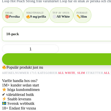
Loop Hot Peach Strong från varumärket Loop har en smak av persika och chi
SMAK:
NIKOTINHALT:
TYP AV SNUS:
FORMAT:
Persika
9 mg/prilla
All White
Slim
10-pack
Loop
Hot
Peach
Strong
mängd
Populär produkt just nu
ARTIKELNUMMER
1715
KATEGORIER
ALL WHITE
,
SLIM
ETIKETTER
ALL
Varför handla hos oss?
1M+
kunder sedan start
höga kundomdömen
✔
väletablerad butik
Snabb leverans
Svensk webbutik
18+
Endast för vuxna