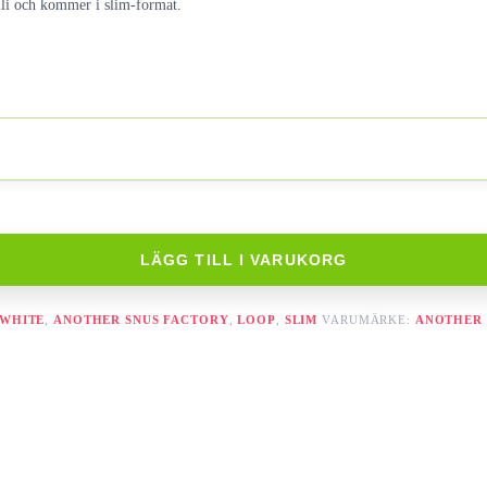
li och kommer i slim-format.
LÄGG TILL I VARUKORG
 WHITE
,
ANOTHER SNUS FACTORY
,
LOOP
,
SLIM
VARUMÄRKE:
ANOTHER 