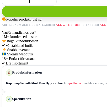
Smooth
Mint
Mini
Hyper
Populär produkt just nu
mängd
ARTIKELNUMMER
1136
KATEGORIER
ALL WHITE
,
MINI
ETIKETTER
ALL
Varför handla hos oss?
1M+
kunder sedan start
höga kundomdömen
✔
väletablerad butik
Snabb leverans
Svensk webbutik
18+
Endast för vuxna
✔
Brett sortiment
Produktinformation
Köp Loop Smooth Mint Mini Hyper online
hos
prilla.nu
– snabb leverans, br
Specifikation