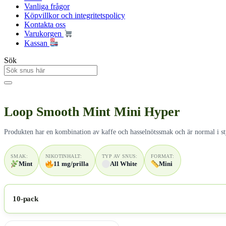
Vanliga frågor
Köpvillkor och integritetspolicy
Kontakta oss
Varukorgen
Kassan
Sök
Loop Smooth Mint Mini Hyper
Produkten har en kombination av kaffe och hasselnötssmak och är normal i st
SMAK:
NIKOTINHALT:
TYP AV SNUS:
FORMAT:
Mint
11 mg/prilla
All White
Mini
10-pack
Loop