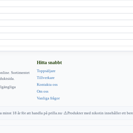
Hitta snabbt
Toppsäljare
online. Sortimentet
Tillverkare
duktsida.
Kontakta oss
illgängliga
Om oss
Vanliga frågor
 minst 18 år för att handla på prilla.nu
•
Produkter med nikotin innehåller ett b