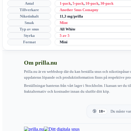
Antal
1-pack
,
5-pack
,
10-pack
,
30-pack
Tillverkare
Another Snus Comapny
Nikotinhalt
11,3 mg/prilla
Smak
Mint
Typ av snus
All White
Styrka
5 av 5
Format
Mini
Om prilla.nu
Prilla.nu är en webbshop där du kan beställa snus och nikotinpåsar 
uppdateras löpande och produktinformation finns på respektive pro
Beställningar hanteras från vårt lager i Stockholm. I kassan ser du t
fraktalternativ och kostnader innan du slutför ditt köp.
18+
Du måste vara