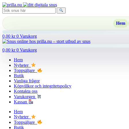
Hoppa
till
innehåll
Hem
0,00
kr
0
Varukorg
0,00
kr
0
Varukorg
Hem
Nyheter
Toppsäljare
Butik
Vanliga frågor
Köpvillkor och integritetspolicy
Kontakta oss
Varukorgen
Kassan
Hem
Nyheter
Toppsäljare
Butik