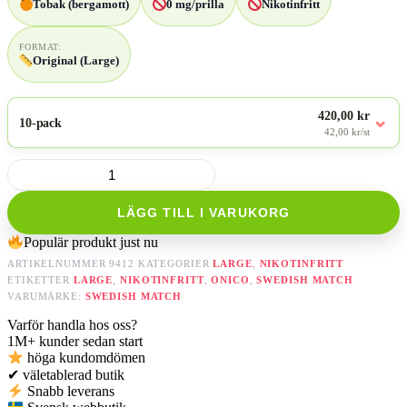
Tobak (bergamott)
0 mg/prilla
Nikotinfritt
FORMAT:
Original (Large)
420,00 kr
⌄
10-pack
42,00 kr/st
Onico/24
g
mängd
LÄGG TILL I VARUKORG
Populär produkt just nu
ARTIKELNUMMER
9412
KATEGORIER
LARGE
,
NIKOTINFRITT
ETIKETTER
LARGE
,
NIKOTINFRITT
,
ONICO
,
SWEDISH MATCH
VARUMÄRKE:
SWEDISH MATCH
Varför handla hos oss?
1M+
kunder sedan start
höga kundomdömen
✔
väletablerad butik
Snabb leverans