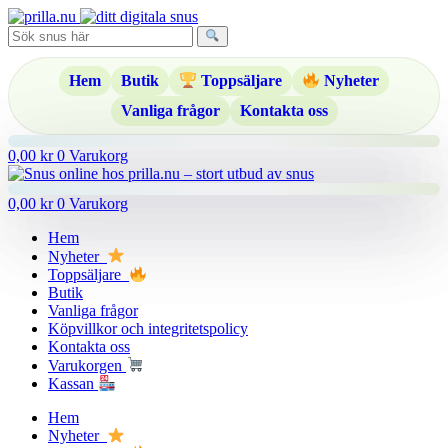
Hoppa
till
innehåll
Hem
Butik
Toppsäljare
Nyheter
Vanliga frågor
Kontakta oss
0,00
kr
0
Varukorg
0,00
kr
0
Varukorg
Hem
Nyheter
Toppsäljare
Butik
Vanliga frågor
Köpvillkor och integritetspolicy
Kontakta oss
Varukorgen
Kassan
Hem
Nyheter