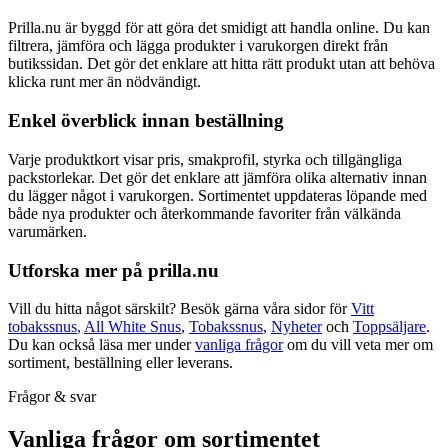
Prilla.nu är byggd för att göra det smidigt att handla online. Du kan
filtrera, jämföra och lägga produkter i varukorgen direkt från
butikssidan. Det gör det enklare att hitta rätt produkt utan att behöva
klicka runt mer än nödvändigt.
Enkel överblick innan beställning
Varje produktkort visar pris, smakprofil, styrka och tillgängliga
packstorlekar. Det gör det enklare att jämföra olika alternativ innan
du lägger något i varukorgen. Sortimentet uppdateras löpande med
både nya produkter och återkommande favoriter från välkända
varumärken.
Utforska mer på prilla.nu
Vill du hitta något särskilt? Besök gärna våra sidor för
Vitt
tobakssnus
,
All White Snus
,
Tobakssnus
,
Nyheter
och
Toppsäljare
.
Du kan också läsa mer under
vanliga frågor
om du vill veta mer om
sortiment, beställning eller leverans.
Frågor & svar
Vanliga frågor om sortimentet