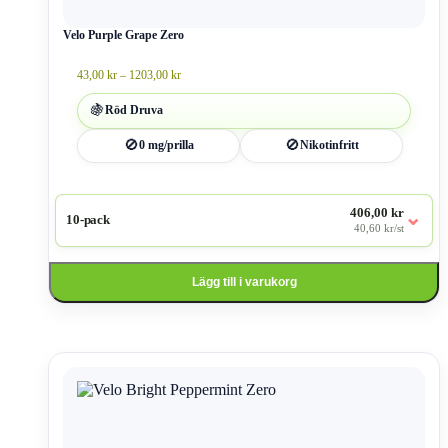
kan
väljas
Velo Purple Grape Zero
på
produktsidan
Prisintervall:
43,00
kr
–
1203,00
kr
43,00 kr
till
🍇
Röd Druva
1203,00 kr
🚫
🚫
0 mg/prilla
Nikotinfritt
406,00 kr
⌄
10-pack
40,60 kr/st
Lägg till i varukorg
Den
här
produkten
har
flera