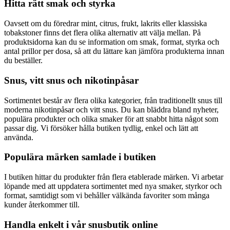
Hitta rätt smak och styrka
Oavsett om du föredrar mint, citrus, frukt, lakrits eller klassiska
tobakstoner finns det flera olika alternativ att välja mellan. På
produktsidorna kan du se information om smak, format, styrka och
antal prillor per dosa, så att du lättare kan jämföra produkterna innan
du beställer.
Snus, vitt snus och nikotinpåsar
Sortimentet består av flera olika kategorier, från traditionellt snus till
moderna nikotinpåsar och vitt snus. Du kan bläddra bland nyheter,
populära produkter och olika smaker för att snabbt hitta något som
passar dig. Vi försöker hålla butiken tydlig, enkel och lätt att
använda.
Populära märken samlade i butiken
I butiken hittar du produkter från flera etablerade märken. Vi arbetar
löpande med att uppdatera sortimentet med nya smaker, styrkor och
format, samtidigt som vi behåller välkända favoriter som många
kunder återkommer till.
Handla enkelt i vår snusbutik online