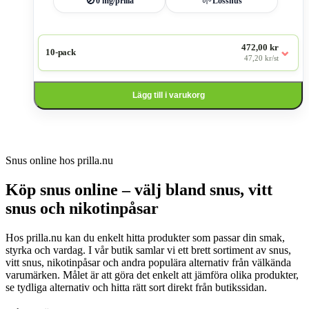
🚫
🌱
0 mg/prilla
Lössnus
472,00 kr
⌄
10-pack
47,20 kr/st
Lägg till i varukorg
Snus online hos prilla.nu
Köp snus online – välj bland snus, vitt
snus och nikotinpåsar
Hos prilla.nu kan du enkelt hitta produkter som passar din smak,
styrka och vardag. I vår butik samlar vi ett brett sortiment av snus,
vitt snus, nikotinpåsar och andra populära alternativ från välkända
varumärken. Målet är att göra det enkelt att jämföra olika produkter,
se tydliga alternativ och hitta rätt sort direkt från butikssidan.