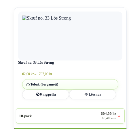
Den
här
produkten
har
flera
varianter.
De
olika
alternativen
kan
väljas
Skruf no. 33 Lös Strong
på
produktsidan
Prisintervall:
62,00
kr
–
1797,00
kr
62,00 kr
till
🍊
Tobak (bergamott)
1797,00 kr
🚫
🌱
0 mg/prilla
Lössnus
604,00 kr
⌄
10-pack
60,40 kr/st