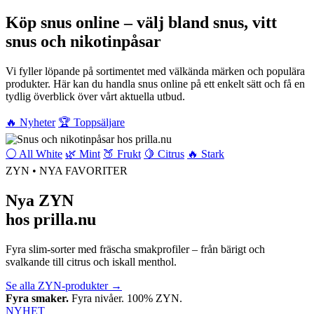
Köp snus online – välj bland snus, vitt
snus och nikotinpåsar
Vi fyller löpande på sortimentet med välkända märken och populära
produkter. Här kan du handla snus online på ett enkelt sätt och få en
tydlig överblick över vårt aktuella utbud.
🔥 Nyheter
🏆 Toppsäljare
⚪ All White
🌿 Mint
🍑 Frukt
🍋 Citrus
🔥 Stark
ZYN • NYA FAVORITER
Nya ZYN
hos prilla.nu
Fyra slim-sorter med fräscha smakprofiler – från bärigt och
svalkande till citrus och iskall menthol.
Se alla ZYN-produkter
→
Fyra smaker.
Fyra nivåer. 100% ZYN.
NYHET