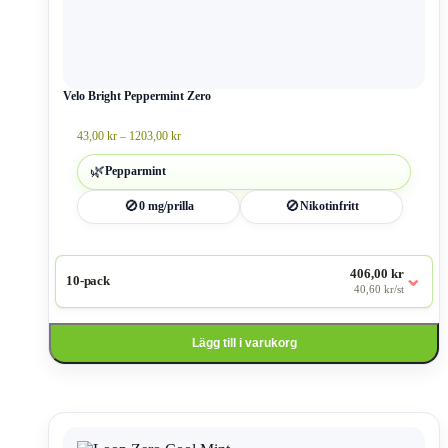
varianter.
De
olika
alternativen
kan
väljas
Velo Bright Peppermint Zero
på
produktsidan
Prisintervall:
43,00
kr
–
1203,00
kr
43,00 kr
till
🌿
Pepparmint
1203,00 kr
🚫
🚫
0 mg/prilla
Nikotinfritt
406,00 kr
⌄
10-pack
40,60 kr/st
Lägg till i varukorg
Den
här