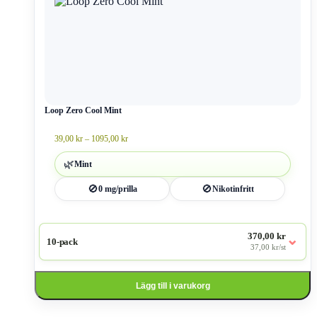
produkten
har
flera
varianter.
De
olika
alternativen
kan
väljas
Loop Zero Cool Mint
på
produktsidan
Prisintervall:
39,00
kr
–
1095,00
kr
39,00 kr
till
🌿
Mint
1095,00 kr
🚫
🚫
0 mg/prilla
Nikotinfritt
370,00 kr
⌄
10-pack
37,00 kr/st
Lägg till i varukorg