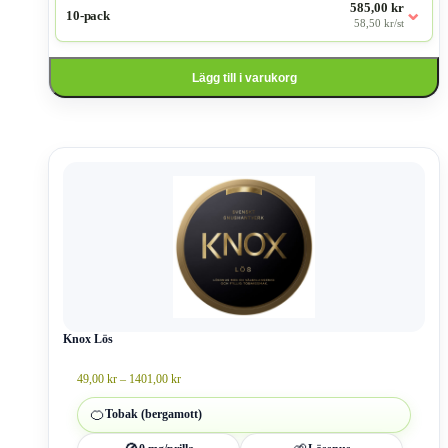
585,00 kr
⌄
10-pack
58,50 kr/st
Lägg till i varukorg
Den
här
produkten
har
flera
varianter.
De
olika
alternativen
kan
väljas
Knox Lös
på
produktsidan
Prisintervall:
49,00
kr
–
1401,00
kr
49,00 kr
till
🍊
Tobak (bergamott)
1401,00 kr