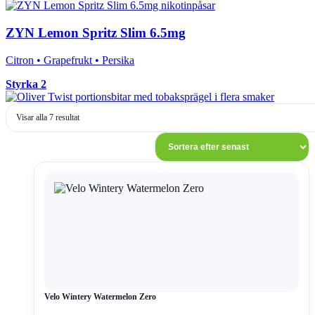
ZYN Lemon Spritz Slim 6.5mg
Citron • Grapefrukt • Persika
Styrka 2
Sortera
Visar alla 7 resultat
efter
senaste
Den
här
produkten
har
flera
varianter.
De
olika
alternativen
kan
väljas
Velo Wintery Watermelon Zero
på