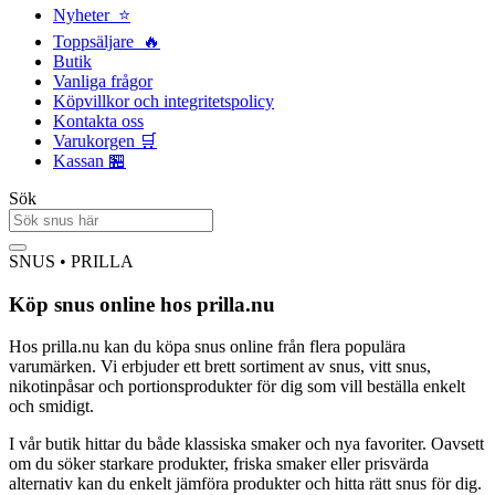
Nyheter ⭐
Toppsäljare 🔥
Butik
Vanliga frågor
Köpvillkor och integritetspolicy
Kontakta oss
Varukorgen 🛒
Kassan 🏪
Sök
SNUS • PRILLA
Köp snus online hos prilla.nu
Hos prilla.nu kan du köpa snus online från flera populära
varumärken. Vi erbjuder ett brett sortiment av snus, vitt snus,
nikotinpåsar och portionsprodukter för dig som vill beställa enkelt
och smidigt.
I vår butik hittar du både klassiska smaker och nya favoriter. Oavsett
om du söker starkare produkter, friska smaker eller prisvärda
alternativ kan du enkelt jämföra produkter och hitta rätt snus för dig.