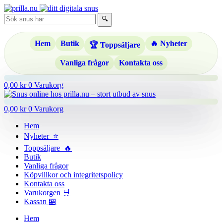
Hoppa
till
🔍
innehåll
Hem
Butik
🔥 Nyheter
🏆 Toppsäljare
Vanliga frågor
Kontakta oss
0,00
kr
0
Varukorg
0,00
kr
0
Varukorg
Hem
Nyheter ⭐
Toppsäljare 🔥
Butik
Vanliga frågor
Köpvillkor och integritetspolicy
Kontakta oss
Varukorgen 🛒
Kassan 🏪
Hem