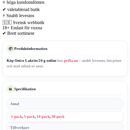
⭐
höga kundomdömen
✔
väletablerad butik
⚡
Snabb leverans
🇸🇪
Svensk webbutik
18+
Endast för vuxna
✔
Brett sortiment
Produktinformation
📦
Köp Onico Lakrits/24 g online
hos
prilla.nu
– snabb leverans, bra priser
och stort utbud av snus.
Specifikation
📊
Antal
1-pack
,
5-pack
,
10-pack
,
30-pack
Tillverkare