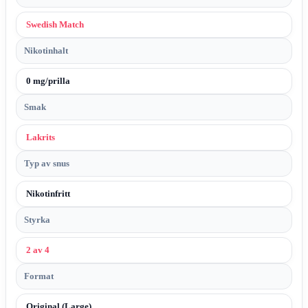
Swedish Match
Nikotinhalt
0 mg/prilla
Smak
Lakrits
Typ av snus
Nikotinfritt
Styrka
2 av 4
Format
Original (Large)