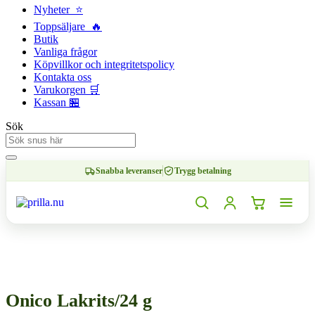
Nyheter ⭐
Toppsäljare 🔥
Butik
Vanliga frågor
Köpvillkor och integritetspolicy
Kontakta oss
Varukorgen 🛒
Kassan 🏪
Sök
Snabba leveranser
Trygg betalning
0,00
kr
0
Varukorg
Onico Lakrits/24 g