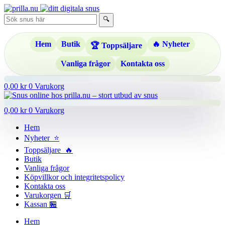
Hoppa
till
🔍
innehåll
Hem
Butik
🔥 Nyheter
🏆 Toppsäljare
Vanliga frågor
Kontakta oss
0,00
kr
0
Varukorg
0,00
kr
0
Varukorg
Hem
Nyheter ⭐
Toppsäljare 🔥
Butik
Vanliga frågor
Köpvillkor och integritetspolicy
Kontakta oss
Varukorgen 🛒
Kassan 🏪
Hem