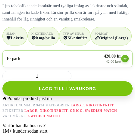
Ljus tobaksliknande karaktär med tydliga inslag av lakritsrot och salmiak,
samt aningen torkade fikon. En stor prilla som är torr på ytan med fuktigt
innehåll för låg rinnighet och en varaktig smakrelease.
SMAK:
NIKOTINHALT:
TYP AV SNUS:
FORMAT:
🖤
🚫
🚫
📏
Lakrits
0 mg/prilla
Nikotinfritt
Original (Large)
420,00 kr
10-pack
42,00 kr/st
Onico
Lakrits/24
g
LÄGG TILL I VARUKORG
mängd
🔥
Populär produkt just nu
ARTIKELNUMMER
9424
KATEGORIER
LARGE
,
NIKOTINFRITT
ETIKETTER
LARGE
,
NIKOTINFRITT
,
ONICO
,
SWEDISH MATCH
VARUMÄRKE:
SWEDISH MATCH
Varför handla hos oss?
1M+
kunder sedan start