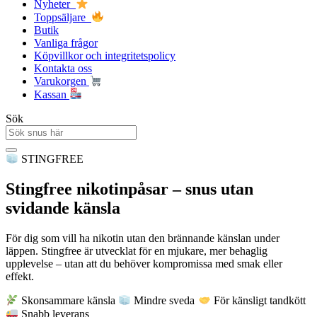
Nyheter
Toppsäljare
Butik
Vanliga frågor
Köpvillkor och integritetspolicy
Kontakta oss
Varukorgen
Kassan
Sök
STINGFREE
Stingfree nikotinpåsar – snus utan
svidande känsla
För dig som vill ha nikotin utan den brännande känslan under
läppen. Stingfree är utvecklat för en mjukare, mer behaglig
upplevelse – utan att du behöver kompromissa med smak eller
effekt.
Skonsammare känsla
Mindre sveda
För känsligt tandkött
Snabb leverans