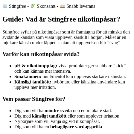
Stingfree •
Skonsamt •
Snabb leverans
Guide: Vad är Stingfree nikotinpåsar?
Stingfree syftar på nikotinpåsar som är framtagna för att minska den
svidande känslan som vissa upplever, särskilt i början. Målet är en
mjukare känsla under läppen – utan att upplevelsen blir “svag”.
Varför kan nikotinpåsar svida?
pH & nikotinupptag:
vissa produkter ger snabbare “kick”
och kan kännas mer intensiva.
Smakämnen:
mint/mentol kan upplevas starkare i känslan.
Känsligt tandkött:
nybörjare eller känsliga användare kan
uppleva mer irritation.
Vem passar Stingfree för?
Dig som vill ha
mindre sveda
och en mjukare start.
Dig med
känsligt tandkött
eller som upplever irritation.
Nybörjare som vill vänja sig vid nikotinpåsar.
Dig som vill ha en
behagligare vardagsprilla
.