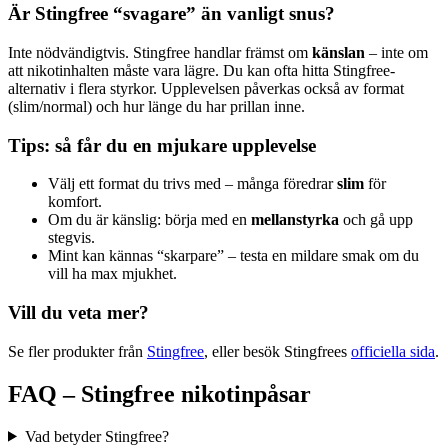
Är Stingfree “svagare” än vanligt snus?
Inte nödvändigtvis. Stingfree handlar främst om
känslan
– inte om
att nikotinhalten måste vara lägre. Du kan ofta hitta Stingfree-
alternativ i flera styrkor. Upplevelsen påverkas också av format
(slim/normal) och hur länge du har prillan inne.
Tips: så får du en mjukare upplevelse
Välj ett format du trivs med – många föredrar
slim
för
komfort.
Om du är känslig: börja med en
mellanstyrka
och gå upp
stegvis.
Mint kan kännas “skarpare” – testa en mildare smak om du
vill ha max mjukhet.
Vill du veta mer?
Se fler produkter från
Stingfree
, eller besök Stingfrees
officiella sida
.
FAQ – Stingfree nikotinpåsar
Vad betyder Stingfree?