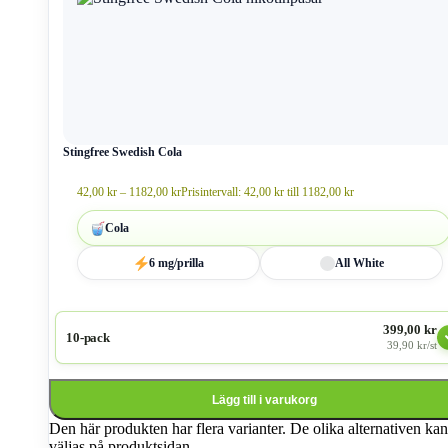
Stingfree Swedish Cola
42,00
kr
–
1182,00
kr
Prisintervall: 42,00 kr till 1182,00 kr
Cola
6 mg/prilla
All White
399,00 kr
10-pack
39,90 kr/st
Lägg till i varukorg
Den här produkten har flera varianter. De olika alternativen kan
väljas på produktsidan