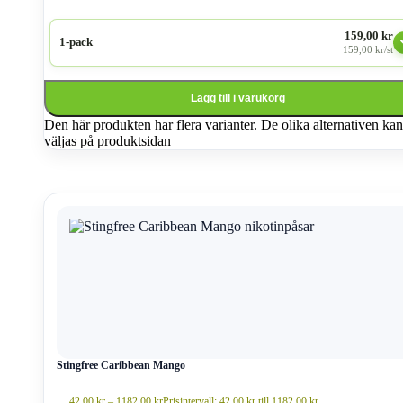
159,00 kr
1-pack
159,00 kr/st
Lägg till i varukorg
Den här produkten har flera varianter. De olika alternativen kan
väljas på produktsidan
Stingfree Caribbean Mango
42,00
kr
–
1182,00
kr
Prisintervall: 42,00 kr till 1182,00 kr