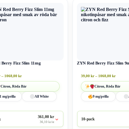
Berry Fizz Slim 11mg
ZYN Red Berry Fizz Slim 9
r
–
1068,00
kr
39,00
kr
–
1068,00
kr
Citron, Röda Bär
Citron, Röda Bär
1 mg/prilla
All White
9 mg/prilla
361,00 kr
⌄
k
10-pack
36,10 kr/st