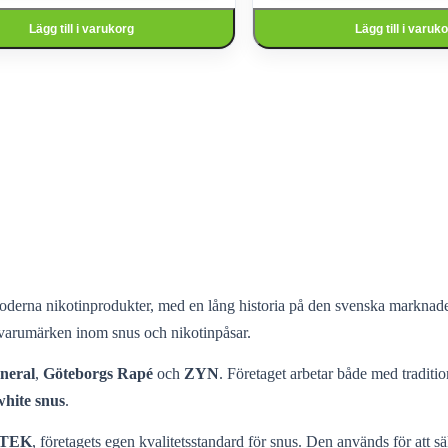
Lägg till i varukorg
Lägg till i varuk
derna nikotinprodukter, med en lång historia på den svenska marknaden
 varumärken inom snus och nikotinpåsar.
neral
,
Göteborgs Rapé
och
ZYN
. Företaget arbetar både med traditio
white snus
.
TEK
, företagets egen kvalitetsstandard för snus. Den används för att s