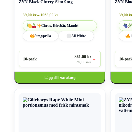
ZYN Black Cherry Slim 9mg
ZYN Blue
39,00
kr
–
1068,00
kr
39,00
k
Citrus, Körsbär, Mandel
9 mg/prilla
All White
1
361,00 kr
⌄
10-pack
10-pac
36,10 kr/st
Lägg till i varukorg