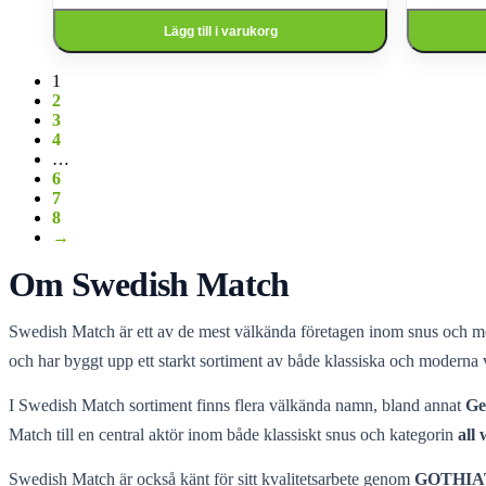
Lägg till i varukorg
1
2
3
4
…
6
7
8
→
Om Swedish Match
Swedish Match är ett av de mest välkända företagen inom snus och mo
och har byggt upp ett starkt sortiment av både klassiska och moderna
I Swedish Match sortiment finns flera välkända namn, bland annat
Ge
Match till en central aktör inom både klassiskt snus och kategorin
all 
Swedish Match är också känt för sitt kvalitetsarbete genom
GOTHIA