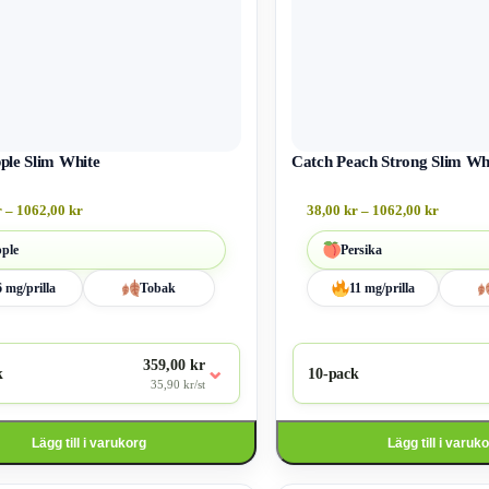
ple Slim White
Catch Peach Strong Slim Wh
r
–
1062,00
kr
38,00
kr
–
1062,00
kr
ple
Persika
6 mg/prilla
Tobak
11 mg/prilla
359,00 kr
⌄
k
10-pack
35,90 kr/st
Lägg till i varukorg
Lägg till i varuk