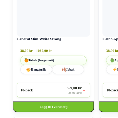
General Slim White Strong
Catch Ap
38,00
kr
–
1062,00
kr
38,00
k
Tobak (bergamott)
Äp
11 mg/prilla
Tobak
359,00 kr
⌄
10-pack
10-pac
35,90 kr/st
Lägg till i varukorg