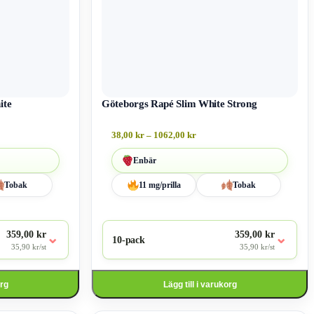
ite
Göteborgs Rapé Slim White Strong
38,00
kr
–
1062,00
kr
Enbär
Tobak
11 mg/prilla
Tobak
359,00 kr
359,00 kr
⌄
⌄
10-pack
35,90 kr/st
35,90 kr/st
org
Lägg till i varukorg