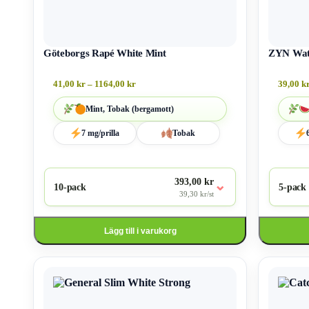
Göteborgs Rapé White Mint
ZYN Wat
41,00
kr
–
1164,00
kr
39,00
k
Mint, Tobak (bergamott)
7 mg/prilla
Tobak
393,00 kr
⌄
10-pack
5-pack
39,30 kr/st
Lägg till i varukorg