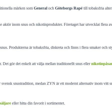
aditionella märken som
General
och
Göteborgs Rapé
till tobaksfria alte
 aktör inom snus och nikotinprodukter. Företaget har utvecklat flera 
nus. Produkterna är tobaksfria, diskreta och finns i flera smaker och st
et gör det enkelt att välja mellan traditionellt snus eller
nikotinpåsa
vensk snustradition, medan ZYN är ett modernt alternativ inom vitt s
säljare
eller hitta din favorit i sortimentet.