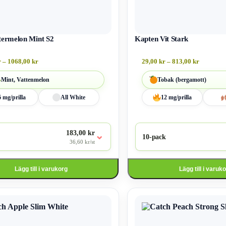
ermelon Mint S2
Kapten Vit Stark
r
–
1068,00
kr
29,00
kr
–
813,00
kr
Mint, Vattenmelon
Tobak (bergamott)
6 mg/prilla
All White
12 mg/prilla
183,00 kr
⌄
10-pack
36,60 kr/st
Lägg till i varukorg
Lägg till i varuk