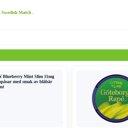
s
Swedish Match
.