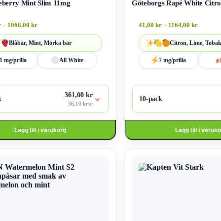
berry Mint Slim 11mg
Göteborgs Rapé White Citr
r
–
1068,00
kr
41,00
kr
–
1164,00
kr
Blåbär, Mint, Mörka bär
Citron, Lime, Tobak
1 mg/prilla
All White
7 mg/prilla
361,00 kr
⌄
k
10-pack
36,10 kr/st
Lägg till i varukorg
Lägg till i varuk