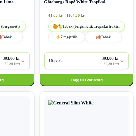
on Lime
Göteborgs Rapé White Tropikal
41,00
kr
–
1164,00
kr
 (bergamott)
Tobak (bergamott), Tropiska frukter
Tobak
7 mg/prilla
Tobak
393,00 kr
393,00 kr
⌄
⌄
10-pack
39,30 kr/st
39,30 kr/st
org
Lägg till i varukorg