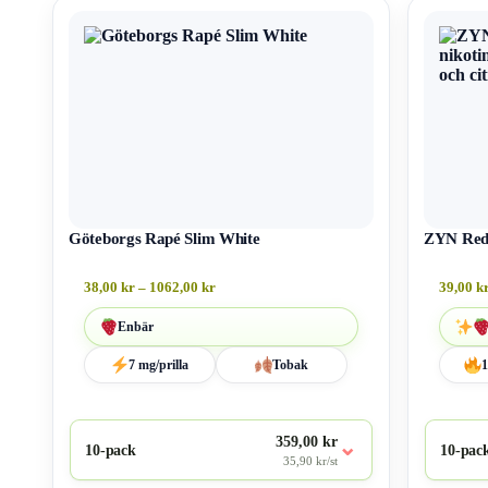
Göteborgs Rapé Slim White
ZYN Red 
38,00
kr
–
1062,00
kr
39,00
k
Enbär
7 mg/prilla
Tobak
1
359,00 kr
⌄
10-pack
10-pac
35,90 kr/st