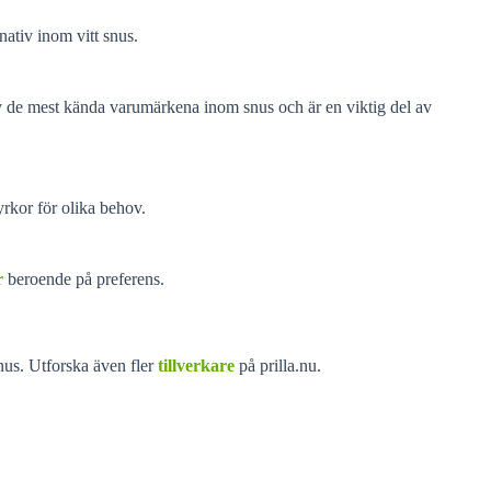
rnativ inom vitt snus.
av de mest kända varumärkena inom snus och är en viktig del av
yrkor för olika behov.
r
beroende på preferens.
nus. Utforska även fler
tillverkare
på prilla.nu.