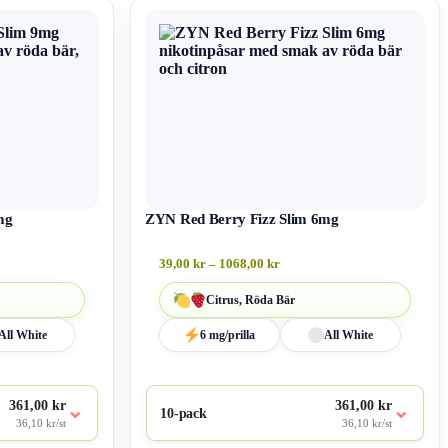
mg
ZYN Red Berry Fizz Slim 6mg
39,00
kr
–
1068,00
kr
Citrus, Röda Bär
All White
6 mg/prilla
All White
361,00 kr
361,00 kr
⌄
⌄
10-pack
36,10 kr/st
36,10 kr/st