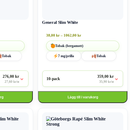
General Slim White
38,00
kr
–
1062,00
kr
Tobak (bergamott)
Tobak
7 mg/prilla
Tobak
276,00 kr
359,00 kr
⌄
⌄
10-pack
27,60 kr/st
35,90 kr/st
org
Lägg till i varukorg