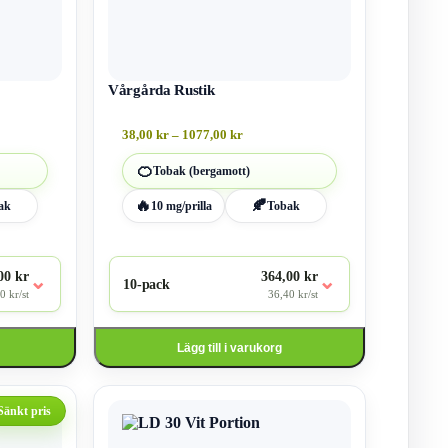
olika
alternativen
kan
väljas
på
produktsidan
Vårgårda Rustik
rvall:
Prisintervall:
38,00
kr
–
1077,00
kr
38,00 kr
till
🍊
Tobak (bergamott)
 kr
1077,00 kr
🔥
🍂
ak
10 mg/prilla
Tobak
00 kr
364,00 kr
⌄
⌄
10-pack
0 kr/st
36,40 kr/st
Lägg till i varukorg
Den
här
Sänkt pris
produkten
har