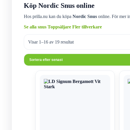
Köp Nordic Snus online
Hos prilla.nu kan du köpa
Nordic Snus
online. För mer i
Se alla snus
Toppsäljare
Fler tillverkare
Sortera
Visar 1–16 av 19 resultat
efter
senaste
Den
Den
här
här
produkten
produ
har
har
flera
flera
varianter.
varian
De
De
olika
olika
alternativen
altern
kan
kan
väljas
väljas