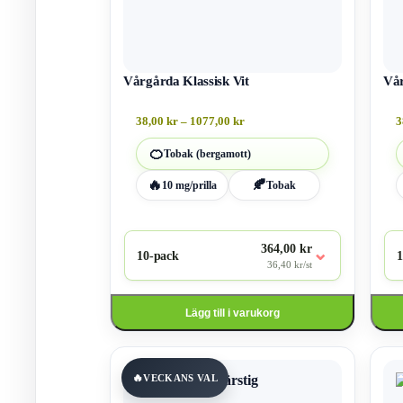
olika
olika
alternativen
altern
kan
kan
väljas
väljas
på
på
produktsidan
Vårgårda Klassisk Vit
produ
Vå
Prisintervall:
38,00
kr
–
1077,00
kr
3
38,00 kr
till
🍊
Tobak (bergamott)
1077,00 kr
🔥
🍂
10 mg/prilla
Tobak
364,00 kr
⌄
10-pack
1
36,40 kr/st
Lägg till i varukorg
Den
Den
här
här
VECKANS VAL
produkten
produ
har
har