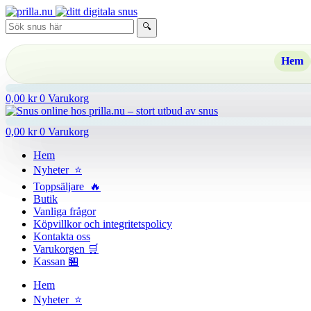
Hoppa
till
🔍
innehåll
Hem
0,00
kr
0
Varukorg
0,00
kr
0
Varukorg
Hem
Nyheter ⭐
Toppsäljare 🔥
Butik
Vanliga frågor
Köpvillkor och integritetspolicy
Kontakta oss
Varukorgen 🛒
Kassan 🏪
Hem
Nyheter ⭐