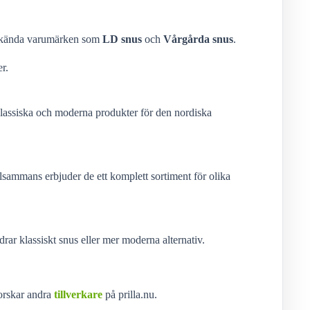
 välkända varumärken som
LD snus
och
Vårgårda snus
.
r.
klassiska och moderna produkter för den nordiska
llsammans erbjuder de ett komplett sortiment för olika
rar klassiskt snus eller mer moderna alternativ.
forskar andra
tillverkare
på prilla.nu.