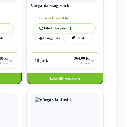
på
produktsidan
Vårgårda Skog Stark
vall:
Prisintervall:
38,00
kr
–
1077,00
kr
38,00 kr
till
🍊
Tobak (bergamott)
1077,00 kr
🔥
🍂
ak
10 mg/prilla
Tobak
00 kr
364,00 kr
⌄
⌄
10-pack
0 kr/st
36,40 kr/st
Lägg till i varukorg
Den
här
produkten
har
flera
varianter.
De