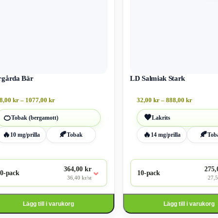
flera
ter.
varianter.
De
olika
ativen
alternativen
kan
väljas
på
ktsidan
rgårda Bär
produktsidan
LD Salmiak Stark
Prisintervall:
Prisinter
8,00
kr
–
1077,00
kr
32,00
kr
–
888,00
kr
38,00 kr
32,00 kr
till
till
🍊
🖤
Tobak (bergamott)
Lakrits
1077,00 kr
888,00 kr
🔥
🍂
🔥
🍂
10 mg/prilla
Tobak
14 mg/prilla
Tob
364,00 kr
275,
⌄
0-pack
10-pack
36,40 kr/st
27,5
Lägg till i varukorg
Lägg till i varukorg