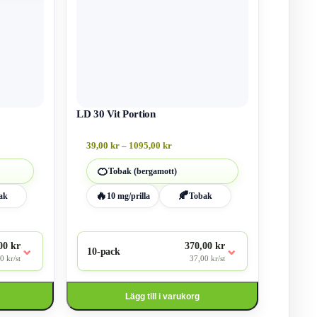
flera
varianter.
De
olika
alternativen
kan
väljas
på
produktsidan
LD 30 Vit Portion
vall:
Prisintervall:
39,00
kr
–
1095,00
kr
39,00 kr
till
🍊
Tobak (bergamott)
1095,00 kr
🔥
🍂
ak
10 mg/prilla
Tobak
00 kr
370,00 kr
⌄
⌄
10-pack
0 kr/st
37,00 kr/st
Lägg till i varukorg