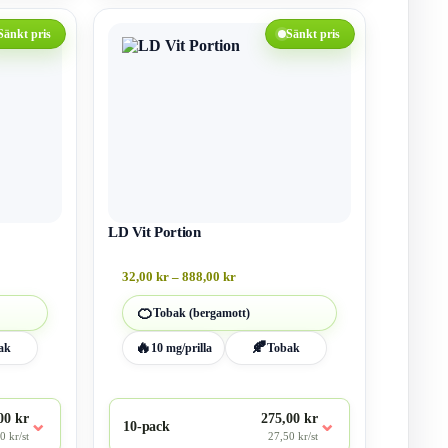
Den
här
Sänkt pris
Sänkt pris
produkten
har
flera
varianter.
De
olika
alternativen
kan
väljas
på
produktsidan
LD Vit Portion
vall:
Prisintervall:
32,00
kr
–
888,00
kr
32,00 kr
till
🍊
Tobak (bergamott)
888,00 kr
🔥
🍂
ak
10 mg/prilla
Tobak
00 kr
275,00 kr
⌄
⌄
10-pack
0 kr/st
27,50 kr/st