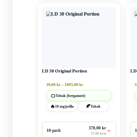
Den
Den
här
här
produkten
produ
har
har
flera
flera
varianter.
varian
De
De
olika
olika
alternativen
altern
kan
kan
väljas
väljas
på
på
produktsidan
LD 30 Original Portion
produ
LD 
Prisintervall:
39,00
kr
–
1095,00
kr
3
39,00 kr
till
🍊
Tobak (bergamott)
1095,00 kr
🔥
🍂
10 mg/prilla
Tobak
370,00 kr
⌄
10-pack
1
37,00 kr/st