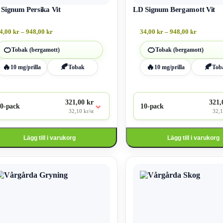
på
ktsidan
Signum Persika Vit
produktsidan
LD Signum Bergamott Vit
Prisintervall:
Prisinter
4,00
kr
–
948,00
kr
34,00
kr
–
948,00
kr
34,00 kr
34,00 kr
till
till
🍊
🍊
Tobak (bergamott)
Tobak (bergamott)
948,00 kr
948,00 kr
🔥
🍂
🔥
🍂
10 mg/prilla
Tobak
10 mg/prilla
Tob
321,00 kr
321,
⌄
0-pack
10-pack
32,10 kr/st
32,1
Lägg till i varukorg
Lägg till i varukorg
Den
här
kten
produkten
har
flera
ter.
varianter.
De