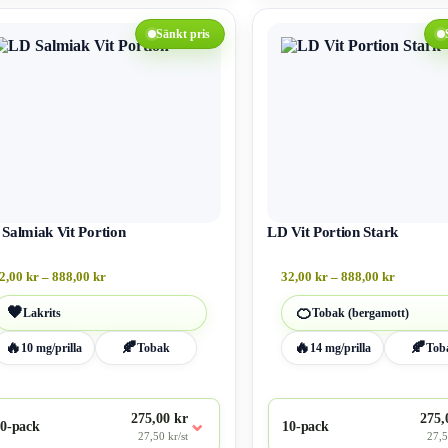
Den
här
Sänkt pris
kten
produkten
har
flera
ter.
varianter.
De
olika
ativen
alternativen
kan
väljas
på
ktsidan
Salmiak Vit Portion
produktsidan
LD Vit Portion Stark
Prisintervall:
Prisinter
2,00
kr
–
888,00
kr
32,00
kr
–
888,00
kr
32,00 kr
32,00 kr
till
till
🖤
🍊
Lakrits
Tobak (bergamott)
888,00 kr
888,00 kr
🔥
🍂
🔥
🍂
10 mg/prilla
Tobak
14 mg/prilla
Tob
275,00 kr
275,
⌄
0-pack
10-pack
27,50 kr/st
27,5