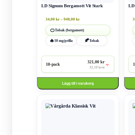
på
på
produktsidan
LD Signum Bergamott Vit Stark
produ
LD 
Prisintervall:
34,00
kr
–
948,00
kr
3
34,00 kr
till
🍊
Tobak (bergamott)
948,00 kr
🔥
🍂
10 mg/prilla
Tobak
321,00 kr
⌄
10-pack
1
32,10 kr/st
Lägg till i varukorg
Den
Den
här
här
produkten
produ
har
har
flera
flera
varianter.
varian
De
De