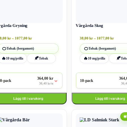
olika
ativen
alternativen
kan
väljas
på
ktsidan
rgårda Gryning
produktsidan
Vårgårda Skog
Prisintervall:
Prisinte
8,00
kr
–
1077,00
kr
38,00
kr
–
1077,00
kr
38,00 kr
38,00 kr
till
till
🍊
🍊
Tobak (bergamott)
Tobak (bergamott)
1077,00 kr
1077,00
🔥
🍂
🔥
🍂
10 mg/prilla
Tobak
10 mg/prilla
Tob
364,00 kr
364,
⌄
0-pack
10-pack
36,40 kr/st
36,4
Lägg till i varukorg
Lägg till i varukorg
Den
här
kten
produkten
har