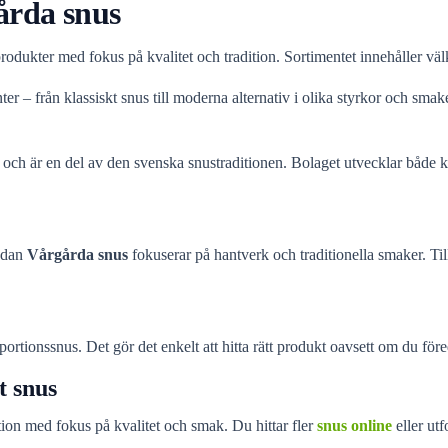
årda snus
produkter med fokus på kvalitet och tradition. Sortimentet innehåller
ter – från klassiskt snus till moderna alternativ i olika styrkor och smake
 och är en del av den svenska snustraditionen. Bolaget utvecklar både 
medan
Vårgårda snus
fokuserar på hantverk och traditionella smaker. Ti
rtionssnus. Det gör det enkelt att hitta rätt produkt oavsett om du föred
t snus
ion med fokus på kvalitet och smak. Du hittar fler
snus online
eller ut