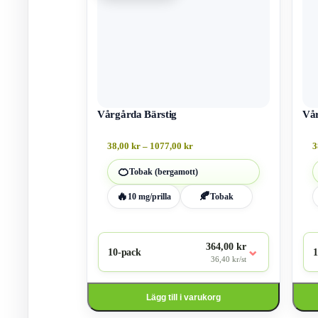
flera
flera
varianter.
varian
De
De
olika
olika
alternativen
altern
kan
kan
väljas
väljas
på
på
produktsidan
Vårgårda Bärstig
produ
Vå
Prisintervall:
38,00
kr
–
1077,00
kr
3
38,00 kr
till
🍊
Tobak (bergamott)
1077,00 kr
🔥
🍂
10 mg/prilla
Tobak
364,00 kr
⌄
10-pack
1
36,40 kr/st
Lägg till i varukorg