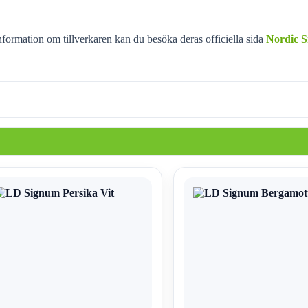
nformation om tillverkaren kan du besöka deras officiella sida
Nordic 
Den
här
kten
produkten
har
flera
ter.
varianter.
De
olika
ativen
alternativen
kan
väljas