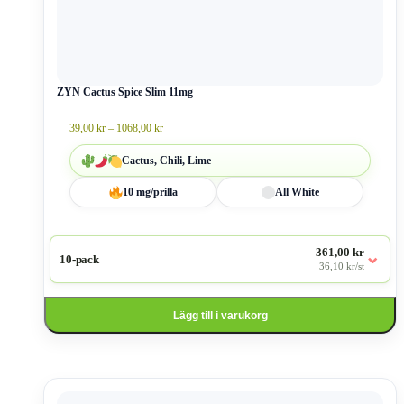
varianter.
De
olika
alternativen
kan
väljas
ZYN Cactus Spice Slim 11mg
på
produktsidan
Prisintervall:
39,00
kr
–
1068,00
kr
39,00 kr
till
Cactus, Chili, Lime
1068,00 kr
10 mg/prilla
All White
361,00 kr
⌄
10-pack
36,10 kr/st
Lägg till i varukorg
Den
här