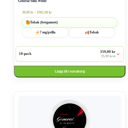
General Slim White
på
produktsidan
Prisintervall:
38,00
kr
–
1062,00
kr
38,00 kr
till
Tobak (bergamott)
1062,00 kr
7 mg/prilla
Tobak
359,00 kr
⌄
10-pack
35,90 kr/st
Lägg till i varukorg
Den
här
produkten
har
flera
varianter.
De