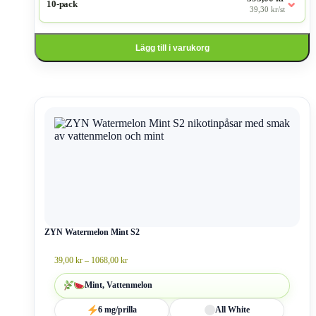
⌄
10-pack
39,30 kr/st
Lägg till i varukorg
Den
här
produkten
har
flera
varianter.
De
olika
alternativen
kan
väljas
ZYN Watermelon Mint S2
på
produktsidan
Prisintervall:
39,00
kr
–
1068,00
kr
39,00 kr
till
Mint, Vattenmelon
1068,00 kr
6 mg/prilla
All White