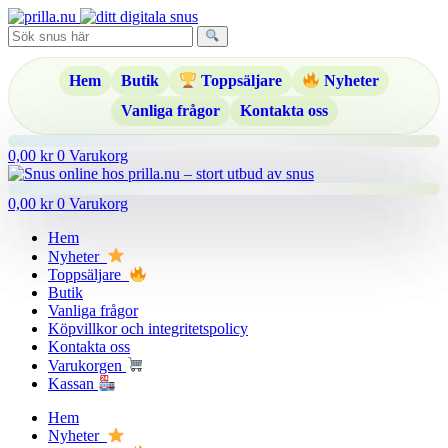
Hoppa
till
innehåll
Hem
Butik
Toppsäljare
Nyheter
Vanliga frågor
Kontakta oss
0,00
kr
0
Varukorg
0,00
kr
0
Varukorg
Hem
Nyheter
Toppsäljare
Butik
Vanliga frågor
Köpvillkor och integritetspolicy
Kontakta oss
Varukorgen
Kassan
Hem
Nyheter