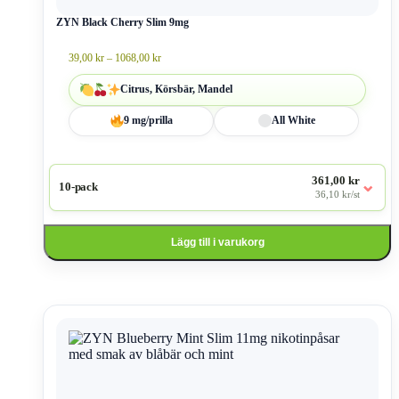
kan
väljas
ZYN Black Cherry Slim 9mg
på
produktsidan
Prisintervall:
39,00
kr
–
1068,00
kr
39,00 kr
till
Citrus, Körsbär, Mandel
1068,00 kr
9 mg/prilla
All White
361,00 kr
⌄
10-pack
36,10 kr/st
Lägg till i varukorg
Den
här
produkten
har
flera
varianter.