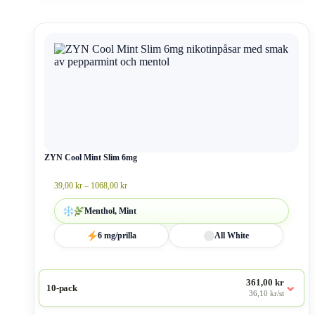
Den
här
produkten
har
flera
varianter.
De
olika
alternativen
kan
väljas
ZYN Cool Mint Slim 6mg
på
produktsidan
Prisintervall:
39,00
kr
–
1068,00
kr
39,00 kr
till
Menthol, Mint
1068,00 kr
6 mg/prilla
All White
361,00 kr
⌄
10-pack
36,10 kr/st