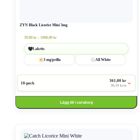
De
olika
alternativen
kan
väljas
ZYN Black Licorice Mini 3mg
på
produktsidan
Prisintervall:
39,00
kr
–
1068,00
kr
39,00 kr
till
Lakrits
1068,00 kr
3 mg/prilla
All White
361,00 kr
⌄
10-pack
36,10 kr/st
Lägg till i varukorg
Den
här
produkten