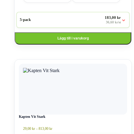
183,00 kr
⌄
5-pack
36,60 kr/st
Lägg till i varukorg
Den
här
produkten
har
flera
varianter.
De
olika
alternativen
kan
väljas
Kapten Vit Stark
på
produktsidan
Prisintervall:
29,00
kr
–
813,00
kr
29,00 kr