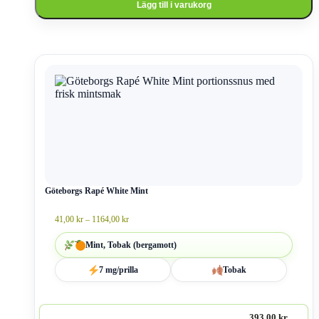
Lägg till i varukorg
Den
här
produkten
har
flera
varianter.
De
olika
alternativen
kan
väljas
Göteborgs Rapé White Mint
på
produktsidan
Prisintervall:
41,00
kr
–
1164,00
kr
41,00 kr
till
Mint, Tobak (bergamott)
1164,00 kr
7 mg/prilla
Tobak
393,00 kr