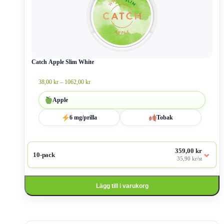
flera
varianter.
De
olika
alternativen
kan
väljas
Catch Apple Slim White
på
produktsidan
Prisintervall:
38,00
kr
–
1062,00
kr
38,00 kr
till
Äpple
1062,00 kr
6 mg/prilla
Tobak
359,00 kr
⌄
10-pack
35,90 kr/st
Lägg till i varukorg