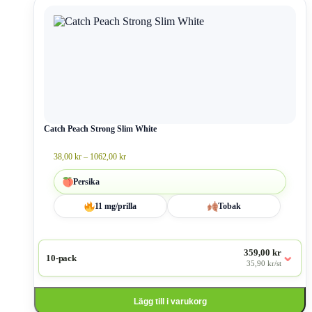
Den
här
produkten
har
flera
varianter.
De
olika
alternativen
kan
väljas
Catch Peach Strong Slim White
på
produktsidan
Prisintervall:
38,00
kr
–
1062,00
kr
38,00 kr
till
Persika
1062,00 kr
11 mg/prilla
Tobak
359,00 kr
⌄
10-pack
35,90 kr/st
Lägg till i varukorg