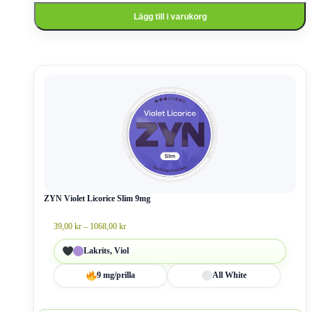
Lägg till i varukorg
Den
här
produkten
har
flera
varianter.
De
olika
alternativen
kan
väljas
ZYN Violet Licorice Slim 9mg
på
produktsidan
Prisintervall:
39,00
kr
–
1068,00
kr
39,00 kr
till
Lakrits, Viol
1068,00 kr
9 mg/prilla
All White