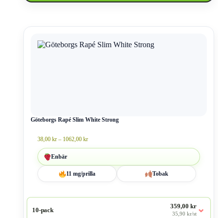
Den
här
produkten
har
flera
varianter.
De
olika
alternativen
kan
väljas
Göteborgs Rapé Slim White Strong
på
produktsidan
Prisintervall:
38,00
kr
–
1062,00
kr
38,00 kr
till
Enbär
1062,00 kr
11 mg/prilla
Tobak
359,00 kr
⌄
10-pack
35,90 kr/st