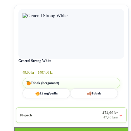
Den
här
produkten
har
flera
varianter.
De
olika
alternativen
kan
väljas
General Strong White
på
produktsidan
Prisintervall:
49,00
kr
–
1407,00
kr
49,00 kr
till
Tobak (bergamott)
1407,00 kr
12 mg/prilla
Tobak
474,00 kr
⌄
10-pack
47,40 kr/st