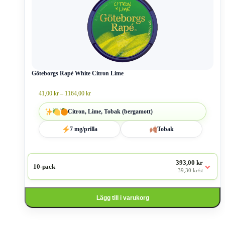
har
flera
varianter.
De
olika
alternativen
kan
väljas
Göteborgs Rapé White Citron Lime
på
produktsidan
Prisintervall:
41,00
kr
–
1164,00
kr
41,00 kr
till
Citron, Lime, Tobak (bergamott)
1164,00 kr
7 mg/prilla
Tobak
393,00 kr
⌄
10-pack
39,30 kr/st
Lägg till i varukorg