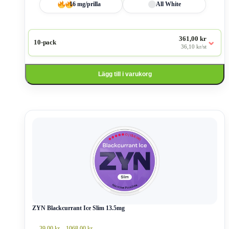
16 mg/prilla
All White
361,00 kr
⌄
10-pack
36,10 kr/st
Lägg till i varukorg
Den
här
produkten
har
flera
varianter.
De
olika
alternativen
kan
väljas
ZYN Blackcurrant Ice Slim 13.5mg
på
produktsidan
Prisintervall:
39,00
kr
–
1068,00
kr