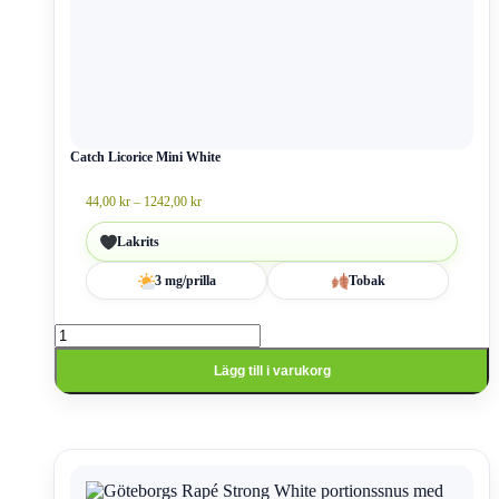
har
flera
varianter.
De
olika
alternativen
kan
väljas
Catch Licorice Mini White
på
produktsidan
Prisintervall:
44,00
kr
–
1242,00
kr
44,00 kr
till
Lakrits
1242,00 kr
3 mg/prilla
Tobak
Catch
Licorice
Mini
Lägg till i varukorg
White
mängd
Den
här
produkten