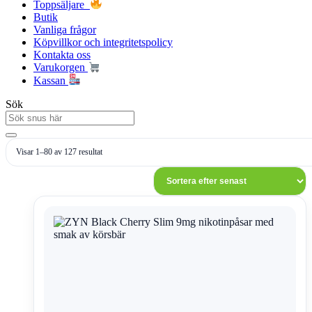
Toppsäljare
Butik
Vanliga frågor
Köpvillkor och integritetspolicy
Kontakta oss
Varukorgen
Kassan
Sök
Sortera
Visar 1–80 av 127 resultat
efter
senaste
Den
här
produkten
har
flera
varianter.
De
olika
alternativen