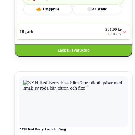
1068,00 kr
11 mg/prilla
All White
361,00 kr
⌄
10-pack
36,10 kr/st
Lägg till i varukorg
Den
här
produkten
har
flera
varianter.
De
olika
alternativen
kan
väljas
ZYN Red Berry Fizz Slim 9mg
på