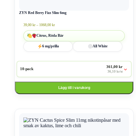
alternativen
kan
väljas
ZYN Red Berry Fizz Slim 6mg
på
produktsidan
Prisintervall:
39,00
kr
–
1068,00
kr
39,00 kr
till
Citrus, Röda Bär
1068,00 kr
6 mg/prilla
All White
361,00 kr
⌄
10-pack
36,10 kr/st
Lägg till i varukorg
Den
här
produkten
har
flera