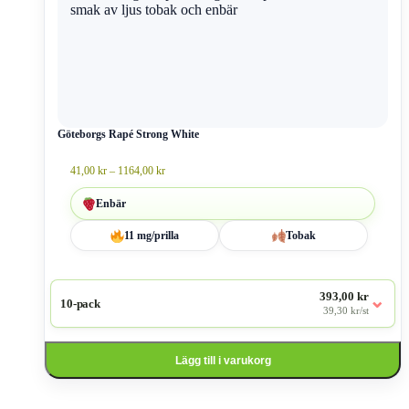
har
flera
varianter.
De
olika
alternativen
kan
väljas
Göteborgs Rapé Strong White
på
produktsidan
Prisintervall:
41,00
kr
–
1164,00
kr
41,00 kr
till
Enbär
1164,00 kr
11 mg/prilla
Tobak
393,00 kr
⌄
10-pack
39,30 kr/st
Lägg till i varukorg