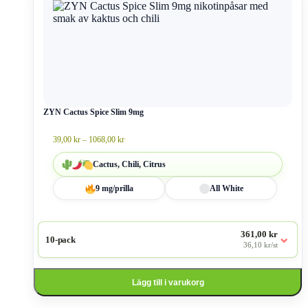
produkten
har
flera
varianter.
De
olika
alternativen
kan
väljas
ZYN Cactus Spice Slim 9mg
på
produktsidan
Prisintervall:
39,00
kr
–
1068,00
kr
39,00 kr
till
Cactus, Chili, Citrus
1068,00 kr
9 mg/prilla
All White
361,00 kr
⌄
10-pack
36,10 kr/st
Lägg till i varukorg