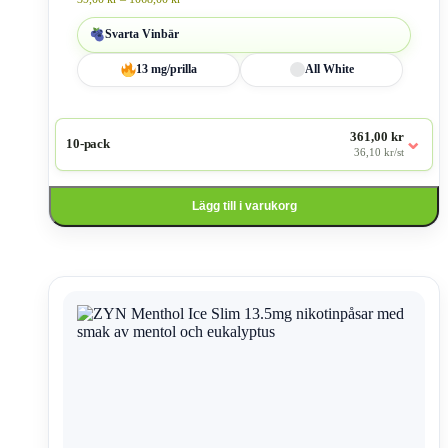
39,00 kr
till
Svarta Vinbär
1068,00 kr
13 mg/prilla
All White
361,00 kr
⌄
10-pack
36,10 kr/st
Lägg till i varukorg
Den
här
produkten
har
flera
varianter.
De
olika
alternativen
kan