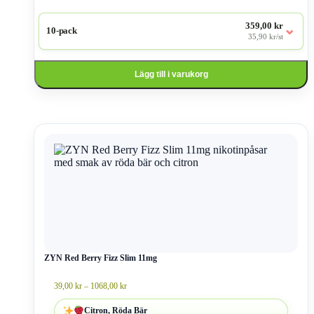
359,00 kr
⌄
10-pack
35,90 kr/st
Lägg till i varukorg
Den
här
produkten
har
flera
varianter.
De
olika
alternativen
kan
väljas
ZYN Red Berry Fizz Slim 11mg
på
produktsidan
Prisintervall:
39,00
kr
–
1068,00
kr
39,00 kr
till
Citron, Röda Bär