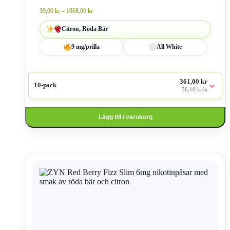
produktsidan
Prisintervall:
39,00
kr
–
1068,00
kr
39,00 kr
till
Citron, Röda Bär
1068,00 kr
9 mg/prilla
All White
361,00 kr
⌄
10-pack
36,10 kr/st
Lägg till i varukorg
Den
här
produkten
har
flera
varianter.
De
olika