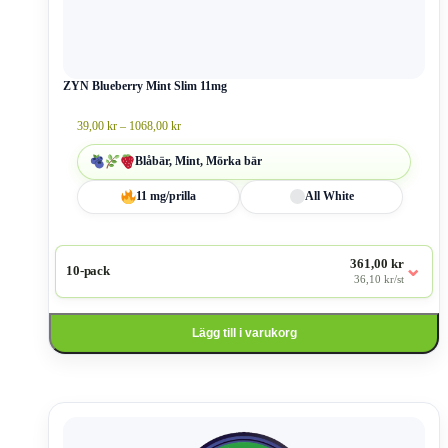
De
olika
alternativen
kan
väljas
ZYN Blueberry Mint Slim 11mg
på
produktsidan
Prisintervall:
39,00
kr
–
1068,00
kr
39,00 kr
till
Blåbär, Mint, Mörka bär
1068,00 kr
11 mg/prilla
All White
361,00 kr
⌄
10-pack
36,10 kr/st
Lägg till i varukorg
Den
här
produkten