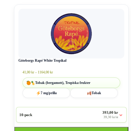
Den
här
produkten
har
flera
varianter.
De
olika
alternativen
kan
väljas
Göteborgs Rapé White Tropikal
på
produktsidan
Prisintervall:
41,00
kr
–
1164,00
kr
41,00 kr
till
Tobak (bergamott), Tropiska frukter
1164,00 kr
7 mg/prilla
Tobak
393,00 kr
⌄
10-pack
39,30 kr/st