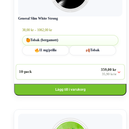
olika
alternativen
kan
väljas
General Slim White Strong
på
produktsidan
Prisintervall:
38,00
kr
–
1062,00
kr
38,00 kr
till
Tobak (bergamott)
1062,00 kr
11 mg/prilla
Tobak
359,00 kr
⌄
10-pack
35,90 kr/st
Lägg till i varukorg
Den
här
produkten
har